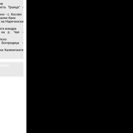
ир
ета Троица" -
но - с. Косово
ални бани
 на Нареченски
ата мандра
 на р. Чая -
елско
Богородица -
на Калиничките
атори