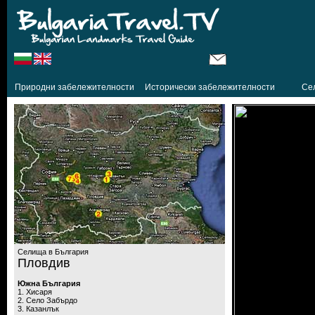
Природни забележителности
Исторически забележителности
Се
Селища в България
Пловдив
Южна България
1. Хисаря
2. Село Забърдо
3. Казанлък