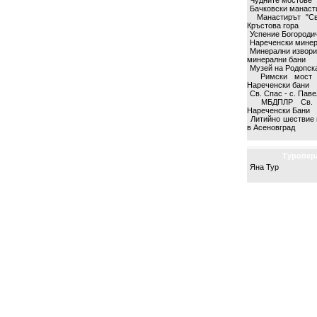
Чудните мостове
Бачковски манаст
Манастирът "Св
Кръстова гора
Успение Богородич
Нареченски минер
Минерални извори
минерални бани
Музей на Родопск
Римски мост
Нареченски бани
Св. Спас - с. Пав
МБДПЛР Св. 
Нареченски Бани
Литийно шествие 
в Асеновград
Туропер
Яна Тур