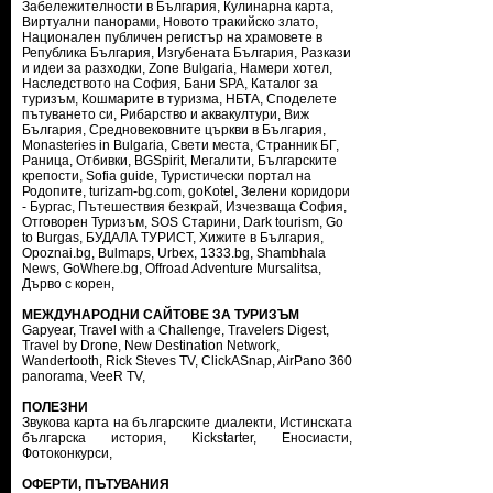
Забележителности в България
,
Кулинарна карта
,
Виртуални панорами
,
Новото тракийско злато
,
Национален публичен регистър на храмовете в
Република България
,
Изгубената България
,
Разкази
и идеи за разходки
,
Zone Bulgaria
,
Намери хотел
,
Наследството на София
,
Бани SPA
,
Каталог за
туризъм
,
Кошмарите в туризма
,
НБТА
,
Споделете
пътуването си
,
Рибарство и аквакултури
,
Виж
България
,
Средновековните църкви в България
,
Monasteries in Bulgaria
,
Свети места
,
Странник БГ
,
Раница
,
Отбивки
,
BGSpirit
,
Мегалити
,
Българските
крепости
,
Sofia guide
,
Туристически портал на
Родопите
,
turizam-bg.com
,
goKotel
,
Зелени коридори
- Бургас
,
Пътешествия безкрай
,
Изчезваща София
,
Отговорен Туризъм
,
SOS Старини
,
Dark tourism
,
Go
to Burgas
,
БУДАЛА ТУРИСТ
,
Хижите в България
,
Opoznai.bg
,
Bulmaps
,
Urbex
,
1333.bg
,
Shambhala
News
,
GoWhere.bg
,
Offroad Adventure Mursalitsa
,
Дърво с корен
,
МЕЖДУНАРОДНИ САЙТОВЕ ЗА ТУРИЗЪМ
Gapyear
,
Travel with a Challenge
,
Travelers Digest
,
Travel by Drone
,
New Destination Network
,
Wandertooth
,
Rick Steves TV
,
ClickASnap
,
AirPano 360
panorama
,
VeeR TV
,
ПОЛЕЗНИ
Звукова карта на българските диалекти
,
Истинската
българска история
,
Kickstarter
,
Еносиасти
,
Фотоконкурси
,
ОФЕРТИ, ПЪТУВАНИЯ