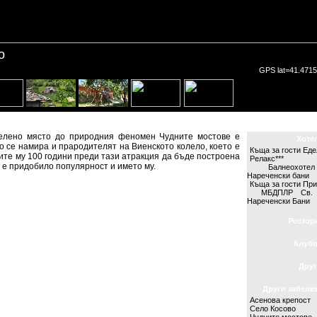
о
GPS lat=41.4715
лено място до природния феномен Чудните мостове е
Хоте
о се намира и прародителят на Виенското колело, което е
Къща за гости Ед
ите му 100 години преди тази атракция да бъде построена
Релакс***
 е придобило популярност и името му.
Балнеохоте
Нареченски бани
Къща за гости Пр
МБДПЛР Св. 
Нареченски Бани
Рестор
Клуб
Друг
Други забеле
Асенова крепост
Село Косово