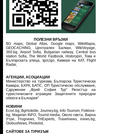
ПОЛЕЗНИ ВРЪЗКИ
BG maps,
Global Atlas,
Google maps,
WikiMapia,
GEOCACHING,
Централен Балкан,
WikiVoyage,
360.bg,
Airport Sofia,
Bulgarian railway,
Central bus
station Sofia,
The World Fastbook,
Historypin,
Това е
Българската улица,
IgoUgo,
Камери на КАТ,
Flight
Radar,
АГЕНЦИИ, АСОЦИАЦИИ
Министерство на туризма
,
Българска Туристическа
Камара
,
БХРА
,
БАПС
,
ОП Туристическо обслужване
,
Сдружение „Фрий София Тур”
Регистър на
туристическите атракции
Защитените природни
обекти в България”
НОВИНИ
Econ.bg
,
BgHotelite
,
Journey.bg
,
Info Tourism
,
Folklore-
bg
,
Magelan INFO
,
Tourist media
,
Около света
,
Варна
Утре
,
Frognews
,
THExperts
,
Travelnews
,
inews.bg
,
GlobusNews
,
Photolist
,
САЙТОВЕ ЗА ТУРИЗЪМ