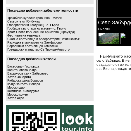
Последно добавени забележителностти
Тракийска куполна гробница - Мезек
Секвоите от Ючбунар
Село Забърд
Обсерватория кладенец - с. Гърло
Гробище със стари кръстове - с. Гърло
Смолян
Храм Свето Възнесение Христово (Праужда)
Фестивал на кешкеша
Скално светилище и обсерватория Чачин камък
Разходка в миналото на Замфирово
Боровишки светилищен комплекс
Говедарски манастир Св.Троица-Аязмото
Най-близкото насе
Последно добавени хотели
село Забърдо. В нег
създадено от жител
Бисерова - Гоф къща
във Виена, откъдето
Капитановата къща
Бахатуров хан - Заберново
Хотел Зонарита
Рибарска хижа Борисов
Къща за гости Венера
Морски дар
Комплекс Хиподрума
Морско конче
Хотел Акре