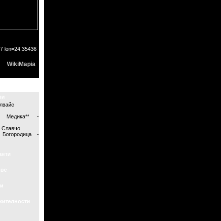
7 lon=24.35436
WikiMapia
ли
елвайс
л Медика** -
и Славчо
Богородица -
анти
ове
и
жителности